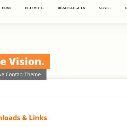
vigation
HOME
HILFSMITTEL
BESSER SCHLAFEN
SERVICE
K
erspringen
e Vision.
sive Contao-Theme
loads & Links