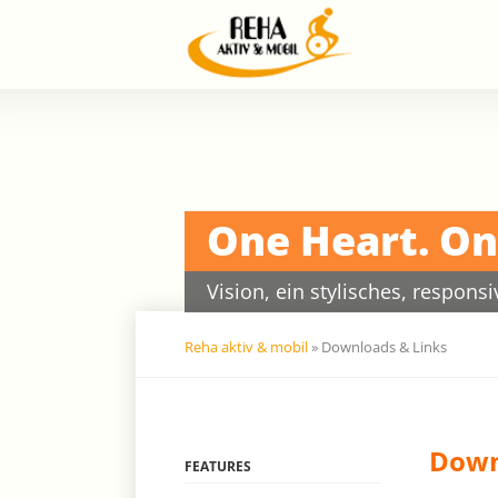
Na
üb
Navigation
überspringen
One Heart. On
Vision, ein stylisches, respon
Reha aktiv & mobil
»
Downloads & Links
Down
Navigation
FEATURES
überspringen