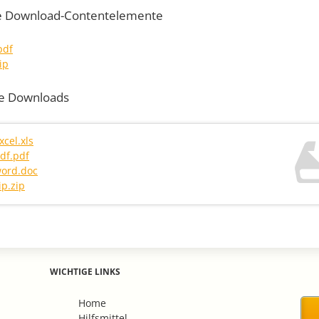
e Download-Contentelemente
pdf
ip
e Downloads
xcel.xls
df.pdf
ord.doc
ip.zip
WICHTIGE LINKS
Navigation
Home
überspringen
Hilfsmittel