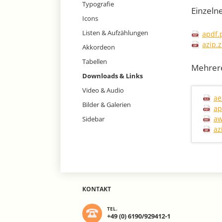
Typografie
Einzeln
Icons
Listen & Aufzählungen
apdf.
azip.z
Akkordeon
Tabellen
Mehrer
Downloads & Links
Video & Audio
ae
Bilder & Galerien
ap
aw
Sidebar
az
KONTAKT
TEL.
+49 (0) 6190/929412-1